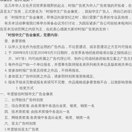
近几年华人文化开启世界新视野的起点，时报广告奖为华人广告奖项的开拓者，在诸
及亚太广告奖，正式更名为「时报华文广告金像奖」，鼓励华文广告人，用自己的语
在「时报华文广告金像奖」即将迈向新世纪之时，我们需要广告界的专业及热情，共
有关本活动事项我们将举办筹备会议另行讨论，为因应诸多广告公司纷纷来电询问
告至本活动官网之内容为主，在此衷心感谢大家对时报广告奖的支持！
「时报华文广告金像奖」
竞赛内容:
壹、参赛资格
以华人文化作为创意运用的广告作品，不论普通话、或非普通话之方言均可报名
于 2009年8月1日至2010年8月31日期间，在世界各地经政府核准出版之
片、MV等）均可由所属之广告代理公司、制作公司或经政府核准立案之广告主
每件作品**由一个单位报名，并需事先取得报名表所列相关单位及版权相关单
曾参加时报广告奖且得奖之作品，不得再报名。
参加亚太广告特别奖之作品，请参照特别奖项资格规定。
报名手续未完整或报名表填写不完整、作品规格或参赛资格不合，以致影响资格
给奖方式
一、年度较佳时报华文广告金像奖
二、台湾较佳广告特别奖
三、综合类奖项: 由各类项中各选出金奖、银奖、铜奖一名
四、技术类奖项: 由技术类项中各选出一名
五、网络类奖项:各类项中各选出金奖、银奖、铜奖一名
六、亚太广告特别奖
1.年度较佳亚太广告奖